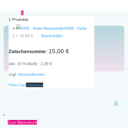
1
1
Produkte
×
KKM - Kette
1 ×
15,00
€
Marienkäfer
Kids
15,00
€
Zwischensumme:
inkl. 19 % MwSt.:
2,39
€
zzgl.
Versandkosten
Armbänder
Ketten
View Cart
Checkout
Zum Warenkorb