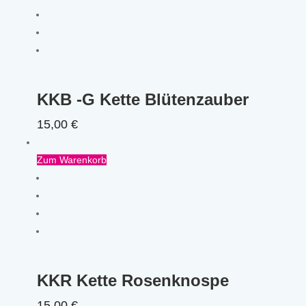
KKB -G Kette Blütenzauber
15,00
€
Zum Warenkorb
KKR Kette Rosenknospe
15,00
€