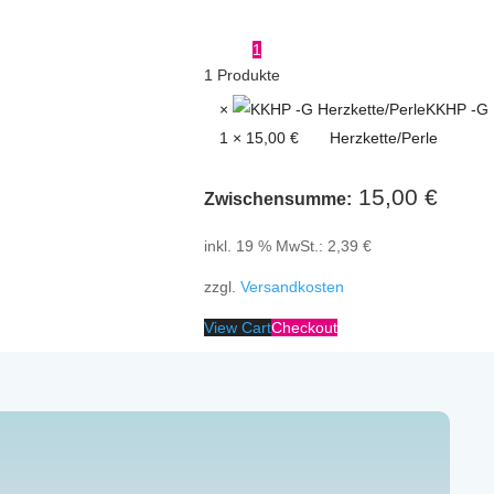
1
1
Produkte
×
KKHP -G
1 ×
15,00
€
Herzkette/Perle
15,00
€
Zwischensumme:
inkl. 19 % MwSt.:
2,39
€
zzgl.
Versandkosten
View Cart
Checkout