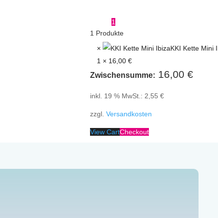
1
1
Produkte
×
KKI Kette Mini 
1 ×
16,00
€
16,00
€
Zwischensumme:
inkl. 19 % MwSt.:
2,55
€
zzgl.
Versandkosten
View Cart
Checkout