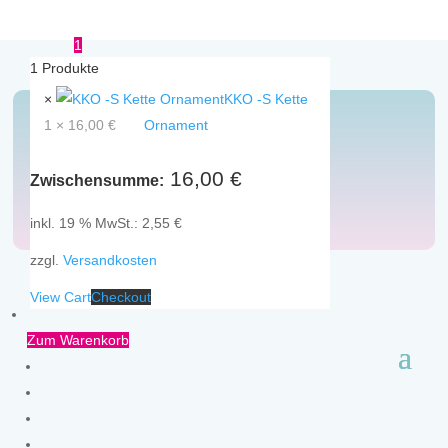
1
1
Produkte
×
KKO -S Kette
1 ×
16,00
€
Ornament
Ketten
16,00
€
Zwischensumme:
inkl. 19 % MwSt.:
2,55
€
zzgl.
Versandkosten
View Cart
Checkout
Zum Warenkorb