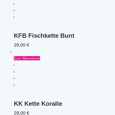
KFB Fischkette Bunt
29,00
€
Zum Warenkorb
KK Kette Koralle
29,00
€