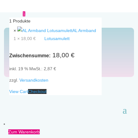
1
1
Produkte
×
AL Armband
1 ×
18,00
€
Lotusamulett
Women
18,00
€
Zwischensumme:
inkl. 19 % MwSt.:
2,87
€
zzgl.
Versandkosten
Armbänder
Ketten
View Cart
Checkout
Zum Warenkorb