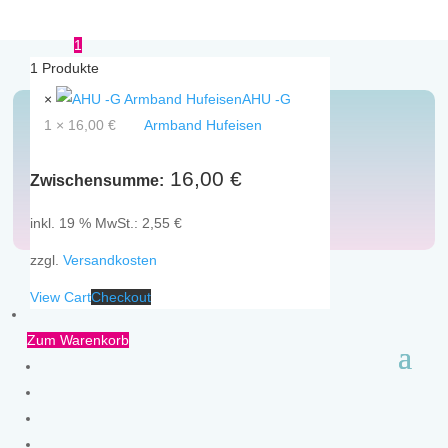
1
1
Produkte
×
AHU -G
1 ×
16,00
€
Armband Hufeisen
Armbänder
16,00
€
Zwischensumme:
inkl. 19 % MwSt.:
2,55
€
zzgl.
Versandkosten
View Cart
Checkout
Zum Warenkorb