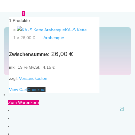
1
1
Produkte
×
KA -S Kette
1 ×
26,00
€
Arabesque
Ketten
26,00
€
Zwischensumme:
inkl. 19 % MwSt.:
4,15
€
zzgl.
Versandkosten
View Cart
Checkout
Zum Warenkorb