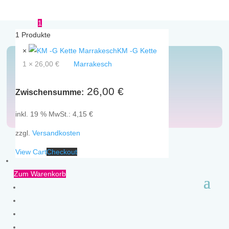
1
1
Produkte
×
KM -G Kette
1 ×
26,00
€
Marrakesch
Ketten
26,00
€
Zwischensumme:
inkl. 19 % MwSt.:
4,15
€
zzgl.
Versandkosten
View Cart
Checkout
Zum Warenkorb