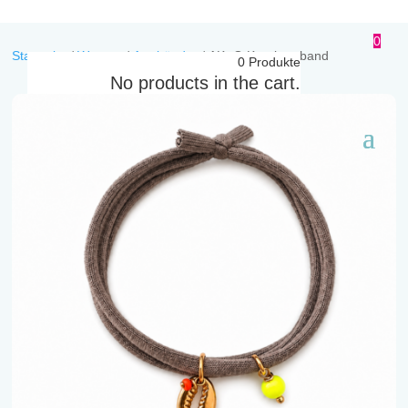
0
Startseite
/
Women
/
Armbänder
/
AK -G Kauriarmband
0
Produkte
No products in the cart.