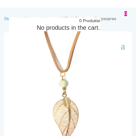
0
Startseite
/
Women
/
Ketten
/
K3B -K Blattkette Chrysopras
0
Produkte
No products in the cart.