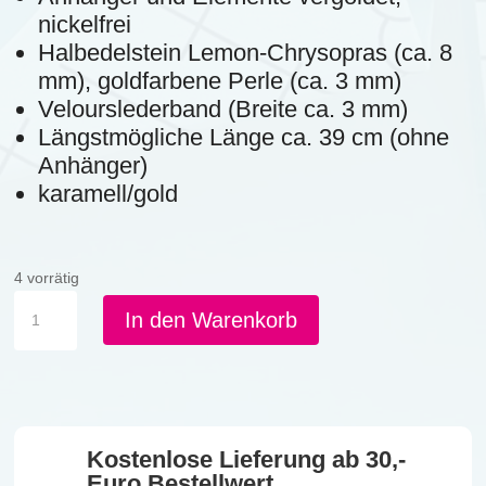
nickelfrei
Halbedelstein Lemon-Chrysopras (ca. 8
mm), goldfarbene Perle (ca. 3 mm)
Velourslederband (Breite ca. 3 mm)
Längstmögliche Länge ca. 39 cm (ohne
Anhänger)
karamell/gold
4 vorrätig
K3B
In den Warenkorb
-
K
Blattkette
Chrysopras
Menge
Kostenlose Lieferung ab 30,-
Euro Bestellwert