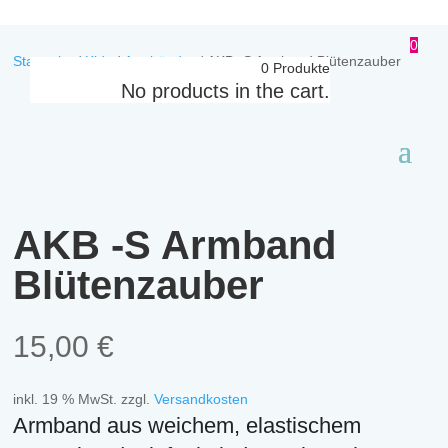
0
Startseite
/
Kids
/
Armbänder
/
AKB -S Armband Blütenzauber
0
Produkte
No products in the cart.
AKB -S Armband
Blütenzauber
15,00
€
inkl. 19 % MwSt.
zzgl.
Versandkosten
Armband aus weichem, elastischem