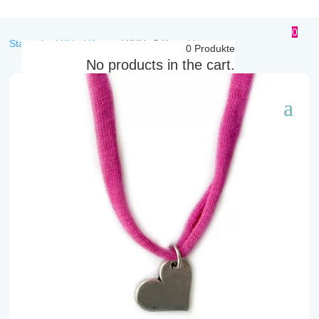
0
Startseite
/
Kids
/
Ketten
/
KKH -S Kette Herz
0
Produkte
No products in the cart.