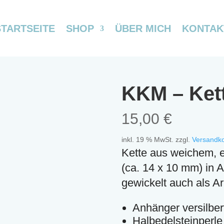
STARTSEITE
SHOP
ÜBER MICH
KONTAK
KKM – Kett
15,00
€
inkl. 19 % MwSt.
zzgl.
Versandk
Kette aus weichem, e
(ca. 14 x 10 mm) in A
gewickelt auch als A
Anhänger versilbert
Halbedelsteinperl