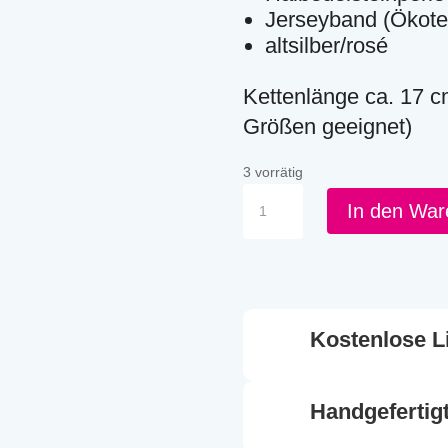
Jerseyband (Ökote
altsilber/rosé
Kettenlänge ca. 17 c
Größen geeignet)
3 vorrätig
KKM
In den War
-
Kette
Marienkäfer
Menge
Kostenlose Li
Handgefertig