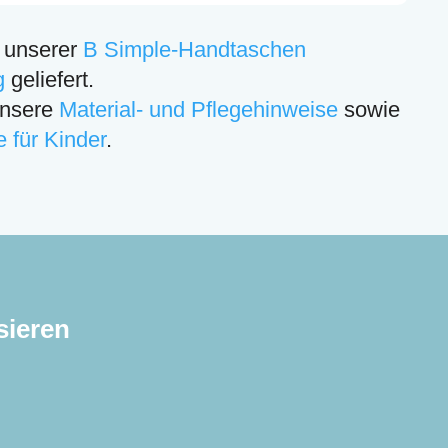
n unserer
B Simple-Handtaschen
g
geliefert.
unsere
Material- und Pflegehinweise
sowie
 für Kinder
.
sieren