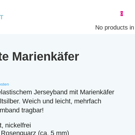
0
T
No products in 
e Marienkäfer
osten
lastischem Jerseyband mit Marienkäfer
ltsilber. Weich und leicht, mehrfach
rmband tragbar!
, nickelfrei
e Rosenquarz (ca. 5 mm)