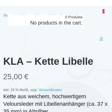
0
Startseite
/
Women
/
Ketten
/
KLA – Kette Libelle
0
Produkte
No products in the cart.
KLA – Kette Libelle
25,00
€
inkl. 19 % MwSt.
zzgl.
Versandkosten
Kette aus weichem, hochwertigem
Veloursleder mit Libellenanhänger (ca. 37 x
35 mm) in Altsilber.