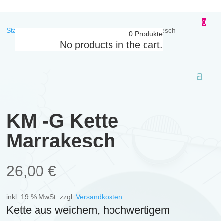
0
Startseite
/
Women
/
Ketten
/
KM -G Kette Marrakesch
0
Produkte
No products in the cart.
KM -G Kette
Marrakesch
26,00
€
inkl. 19 % MwSt.
zzgl.
Versandkosten
Kette aus weichem, hochwertigem