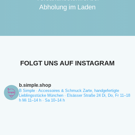
Abholung im Laden
FOLGT UNS AUF
INSTAGRAM
b.simple.shop
B Simple · Accessoires & Schmuck
Zarte, handgefertigte
Lieblingsstücke
München · Elsässer Straße 24
Di, Do, Fr 11–18
h
Mi 11–14 h · Sa 10–14 h