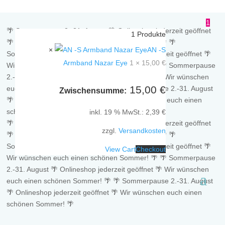
1
🌴 Sommerpause 2.-31. August 🌴 Onlineshop jederzeit geöffnet
1
Produkte
🌴 Wir wünschen euch einen schönen Sommer! 🌴
🌴
×
AN -S
Sommerpause 2.-31. August 🌴 Onlineshop jederzeit geöffnet 🌴
Armband Nazar Eye
1 ×
15,00
€
Wir wünschen euch einen schönen Sommer! 🌴
🌴 Sommerpause
2.-31. August 🌴 Onlineshop jederzeit geöffnet 🌴 Wir wünschen
15,00
€
euch einen schönen Sommer! 🌴
🌴 Sommerpause 2.-31. August
Zwischensumme:
🌴 Onlineshop jederzeit geöffnet 🌴 Wir wünschen euch einen
schönen Sommer! 🌴
inkl. 19 % MwSt.:
2,39
€
🌴 Sommerpause 2.-31. August 🌴 Onlineshop jederzeit geöffnet
zzgl.
Versandkosten
🌴 Wir wünschen euch einen schönen Sommer! 🌴
🌴
Sommerpause 2.-31. August 🌴 Onlineshop jederzeit geöffnet 🌴
View Cart
Checkout
Wir wünschen euch einen schönen Sommer! 🌴
🌴 Sommerpause
2.-31. August 🌴 Onlineshop jederzeit geöffnet 🌴 Wir wünschen
euch einen schönen Sommer! 🌴
🌴 Sommerpause 2.-31. August
🌴 Onlineshop jederzeit geöffnet 🌴 Wir wünschen euch einen
schönen Sommer! 🌴