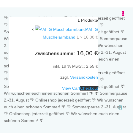
1
🌴 Sommerpause 2.-31. August 🌴 Onlineshop jederzeit geöffnet
1
Produkte
🌴 Wir wünschen euch einen schönen Sommer! 🌴
🌴
×
AM -G
Sommerpause 2.-31. August 🌴 Onlineshop jederzeit geöffnet 🌴
Muschelarmband
1 ×
16,00
€
Wir wünschen euch einen schönen Sommer! 🌴
🌴 Sommerpause
2.-31. August 🌴 Onlineshop jederzeit geöffnet 🌴 Wir wünschen
16,00
€
euch einen schönen Sommer! 🌴
🌴 Sommerpause 2.-31. August
Zwischensumme:
🌴 Onlineshop jederzeit geöffnet 🌴 Wir wünschen euch einen
schönen Sommer! 🌴
inkl. 19 % MwSt.:
2,55
€
🌴 Sommerpause 2.-31. August 🌴 Onlineshop jederzeit geöffnet
zzgl.
Versandkosten
🌴 Wir wünschen euch einen schönen Sommer! 🌴
🌴
Sommerpause 2.-31. August 🌴 Onlineshop jederzeit geöffnet 🌴
View Cart
Checkout
Wir wünschen euch einen schönen Sommer! 🌴
🌴 Sommerpause
2.-31. August 🌴 Onlineshop jederzeit geöffnet 🌴 Wir wünschen
euch einen schönen Sommer! 🌴
🌴 Sommerpause 2.-31. August
🌴 Onlineshop jederzeit geöffnet 🌴 Wir wünschen euch einen
schönen Sommer! 🌴