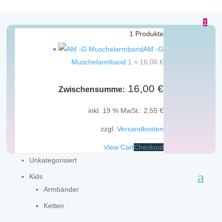
1
1
Produkte
×
AM -G
Muschelarmband
1 ×
16,00
€
Shop
16,00
€
Zwischensumme:
inkl. 19 % MwSt.:
2,55
€
zzgl.
Versandkosten
View Cart
Checkout
Unkategorisiert
Kids
Armbänder
Ketten