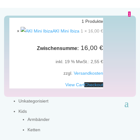
1
1
Produkte
×
AKI Mini Ibiza
1 ×
16,00
€
16,00
€
Zwischensumme:
Shop
inkl. 19 % MwSt.:
2,55
€
zzgl.
Versandkosten
View Cart
Checkout
Unkategorisiert
Kids
Armbänder
Ketten